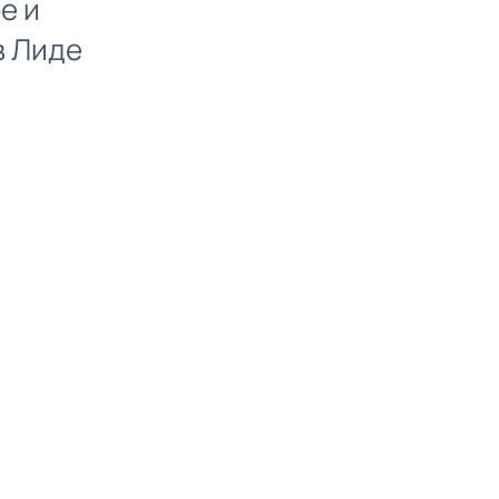
е и
в Лиде