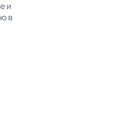
е и
о в