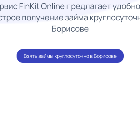
рвис FinKit Online предлагает удобно
строе получение займа круглосуточн
Борисове
Взять займы круглосуточно в Борисове