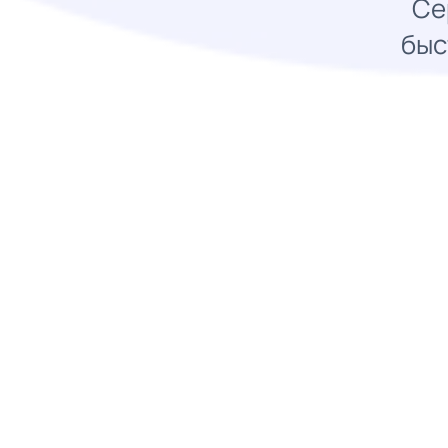
Се
быс