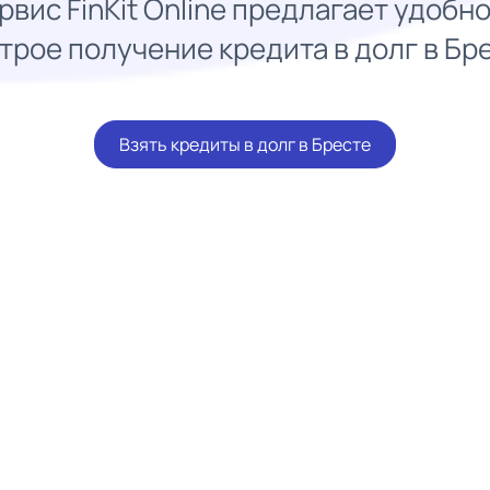
рвис FinKit Online предлагает удобно
трое получение кредита в долг в Бр
Взять кредиты в долг в Бресте