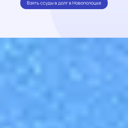
Взять ссуды в долг в Новополоцке